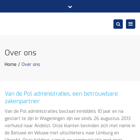
×
Koppelingsweg 7, 6673 DT ANDELST
Close
Ma - Vrij: 08:30-17:00
(0488) 71 20 12
top
Togg
Search
bar
info@vandepoladministraties.nl
navig
Over ons
Home
Over ons
Van de Pol administraties, een betrouwbare
zakenpartner
Van de Pol administraties bestaat inmiddels 10 jaar en na
gestart te zijn in Wageningen zijn we sinds 26 augustus 2013
verhuisd naar Andelst. Onze klanten bevinden zich met name in
de Betuwe en Veluwe met uitschieters naar Limburg en